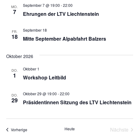
September 7 @ 19:00
-
22:00
MO.
7
Ehrungen der LTV Liechtenstein
September 18
FR.
18
Mitte September Alpabfahrt Balzers
Oktober 2026
Oktober 1
DO.
1
Workshop Leitbild
Oktober 29 @ 19:00
-
22:00
DO.
29
Präsidentinnen Sitzung des LTV Liechtenstein
Vera
Heute
Nächste
Veranstaltungen
Vorherige