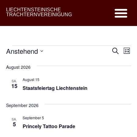
LIECHTENSTEINISCHE
TRACHTERNVEREINIGUNG
Veran
Ve
Anstehend
Suche
Liste
Datum
An
Such
wählen.
August 2026
Na
und
August 15
SA.
Ansic
15
Staatsfeiertag Liechtenstein
Navig
September 2026
September 5
SA.
5
Princely Tattoo Parade