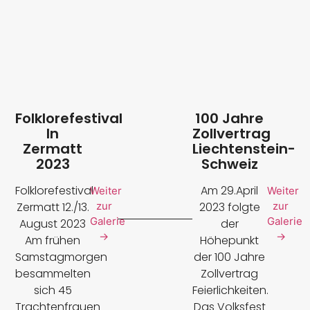
Folklorefestival
100 Jahre
In
Zollvertrag
Zermatt
Liechtenstein-
2023
Schweiz
Folklorefestival
Am 29.April
Weiter
Weiter
zur
zur
Zermatt 12./13.
2023 folgte
Galerie
Galerie
August 2023
der
→
→
Am frühen
Höhepunkt
Samstagmorgen
der 100 Jahre
besammelten
Zollvertrag
sich 45
Feierlichkeiten.
Trachtenfrauen
Das Volksfest