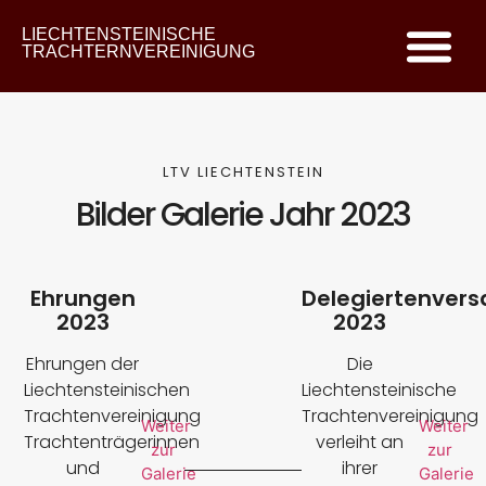
LIECHTENSTEINISCHE
TRACHTERNVEREINIGUNG
LTV LIECHTENSTEIN
Bilder Galerie Jahr 2023
Ehrungen
Delegiertenver
2023
2023
Ehrungen der
Die
Liechtensteinischen
Liechtensteinische
Trachtenvereinigung
Trachtenvereinigung
Weiter
Weiter
Trachtenträgerinnen
verleiht an
zur
zur
und
ihrer
Galerie
Galerie