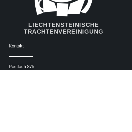
LIECHTENSTEINISCHE
TRACHTENVEREINIGUNG
Kontakt
Postfach 875
LI – 9490 Vaduz
Liechtenstein
Präsidentin
Evelyn Keller-Banzer
+ 41 78 251 38 82
info@trachtenvereinigung.li